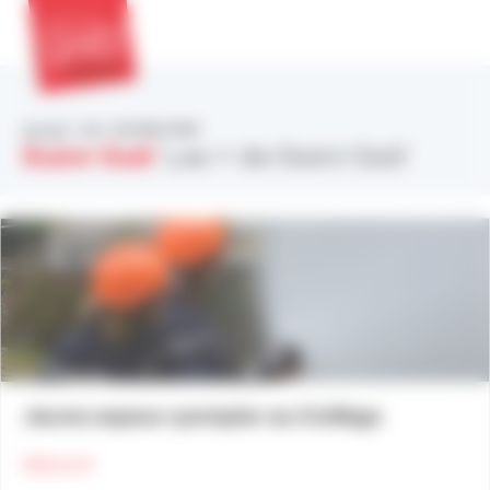
Panneau de gestion des cookies
MENU
Accueil
>
Les + de Saint Gab’
Saint Gab'
Les + de Saint Gab’
Jeune sapeur-pompier au Collège
about Jeune sapeur-pompier au Collège
Découvrir