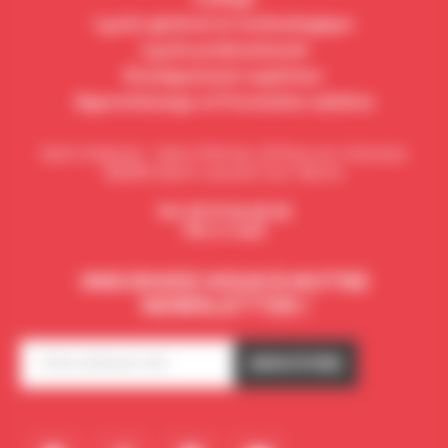
Lycée général et technologique
Lycée professionnel
Enseignement supérieur
Apprentissage et Formation adultes
Saint Gabriel - Saint Michel,
32 Rue du Calvaire
85290
Saint-Laurent-sur-Sèvre
Tel:
02 51 64 62 62
Par e-mail
INSCRIVEZ-VOUS À NOTRE
NEWSLETTER !
E-
mail
*